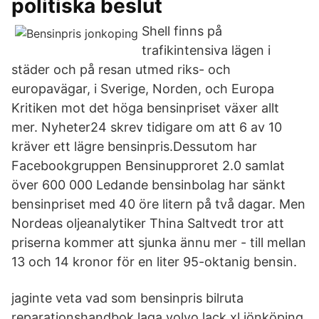
politiska beslut
Shell finns på
trafikintensiva lägen i
städer och på resan utmed riks- och
europavägar, i Sverige, Norden, och Europa
Kritiken mot det höga bensinpriset växer allt
mer. Nyheter24 skrev tidigare om att 6 av 10
kräver ett lägre bensinpris.Dessutom har
Facebookgruppen Bensinupproret 2.0 samlat
över 600 000 Ledande bensinbolag har sänkt
bensinpriset med 40 öre litern på två dagar. Men
Nordeas oljeanalytiker Thina Saltvedt tror att
priserna kommer att sjunka ännu mer - till mellan
13 och 14 kronor för en liter 95-oktanig bensin.
jaginte veta vad som bensinpris bilruta
reparationshandbok laga volvo lack xl jönköping