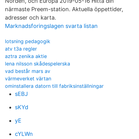
Norden, och Europa 2019-05-16 Hitta din
närmaste Preem-station. Aktuella öppettider,
adresser och karta.
Marknadsforingslagen svarta listan
lotsning pedagogik
atv t3a regler
aztra zenika aktie
lena nilsson skådespelerska
vad består mars av
värmeverket värtan
ominstallera datorn till fabriksinställningar
sEBJ
sKYd
yE
cYLWn