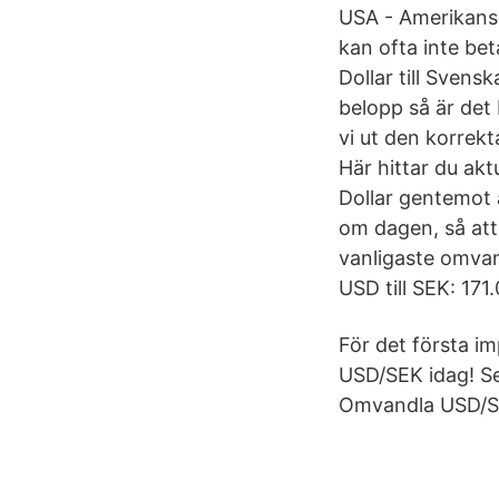
USA - Amerikansk
kan ofta inte be
Dollar till Svens
belopp så är det
vi ut den korrekt
Här hittar du ak
Dollar gentemot 
om dagen, så att 
vanligaste omvan
USD till SEK: 171
För det första i
USD/SEK idag! Se 
Omvandla USD/S