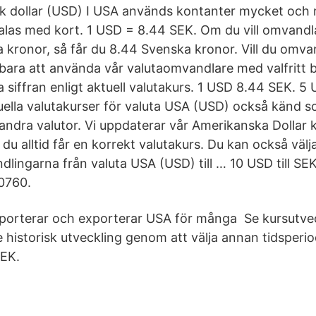
 dollar (USD) I USA används kontanter mycket och m
talas med kort. 1 USD = 8.44 SEK. Om du vill omvand
ka kronor, så får du 8.44 Svenska kronor. Vill du omv
 bara att använda vår valutaomvandlare med valfritt 
a siffran enligt aktuell valutakurs. 1 USD 8.44 SEK. 5
tuella valutakurser för valuta USA (USD) också känd
andra valutor. Vi uppdaterar vår Amerikanska Dollar k
du alltid får en korrekt valutakurs. Du kan också välja
dlingarna från valuta USA (USD) till … 10 USD till SE
.0760.
mporterar och exporterar USA för många Se kursutve
historisk utveckling genom att välja annan tidsperiod
EK.