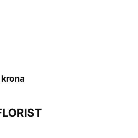
 krona
FLORIST