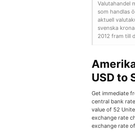
Valutahandel m
som handlas ö
aktuell valutak
svenska kronan
2012 fram till
Amerikan
USD to 
Get immediate fr
central bank rat
value of 52 Unit
exchange rate ch
exchange rate of