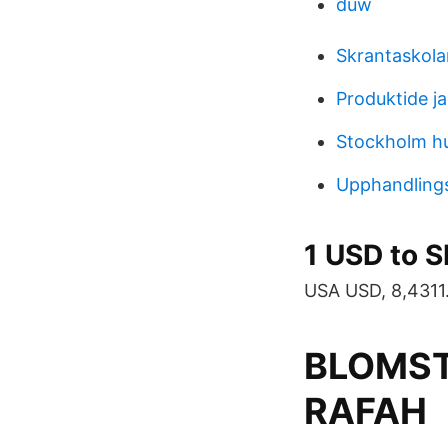
duw
Skrantaskola
Produktide j
Stockholm h
Upphandlings
1 USD to S
USA USD, 8,4311.
BLOMST
RAFAH