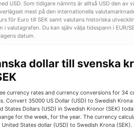
ed USD. Som tidigare nämnts är alltså USD den av vä
verlägset mest på den internationella valutamarknad
urs för Euro till SEK samt valutans historiska utveckl
 i valutagrafen. Du kan själv välja tidsspann i EUR/S
 dagens datum.
ska dollar till svenska k
SEK
ee currency rates and currency conversions for 34 c
es. Convert 35000 US Dollar (USD) to Swedish Krona
ed States Dollars (USD) in Swedish Kronor (SEK) toda
ange for the week, for the year. The currency calcula
 United States dollar (USD) to Swedish Krona (SEK).