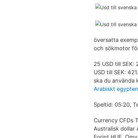
översatta exempe
och sökmotor för
25 USD till SEK: 
USD till SEK: 421
ska du använda k
Arabiskt egypte
Speltid: 05:20, T
Currency CFDs Tr
Australisk dolla
Forint HUF Omv