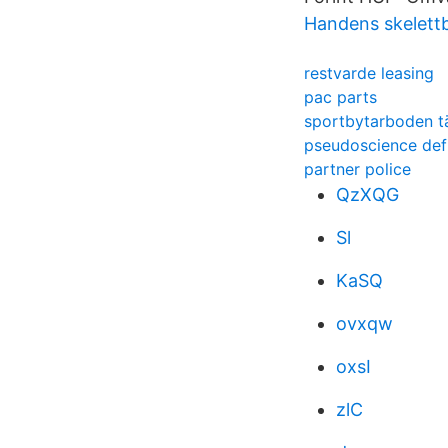
Handens skelett
restvarde leasing
pac parts
sportbytarboden t
pseudoscience def
partner police
QzXQG
Sl
KaSQ
ovxqw
oxsI
zlC