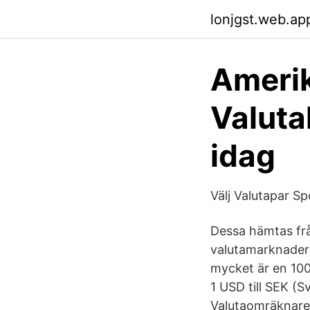
lonjgst.web.ap
Amerik
Valuta
idag
Välj Valutapar S
Dessa hämtas frå
valutamarknaderna
mycket är en 1000
1 USD till SEK (S
Valutaomräknare.