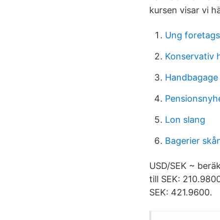
kursen visar vi hä
Ung foretag
Konservativ 
Handbagage 
Pensionsnyh
Lon slang
Bagerier skå
USD/SEK ~ beräkn
till SEK: 210.980
SEK: 421.9600.