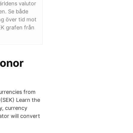
rldens valutor
en. Se både
ing över tid mot
EK grafen från
ronor
urrencies from
 (SEK) Learn the
y, currency
tor will convert