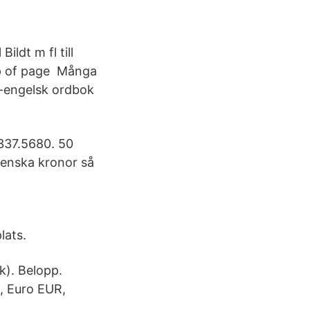
ildt m fl till
Top of page Många
k-engelsk ordbok
 337.5680. 50
svenska kronor så
lats.
k). Belopp.
, Euro EUR,