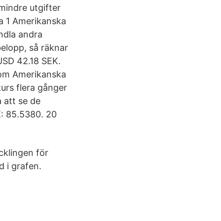
indre utgifter
la 1 Amerikanska
andla andra
belopp, så räknar
 USD 42.18 SEK.
 som Amerikanska
urs flera gånger
 att se de
K: 85.5380. 20
cklingen för
 i grafen.