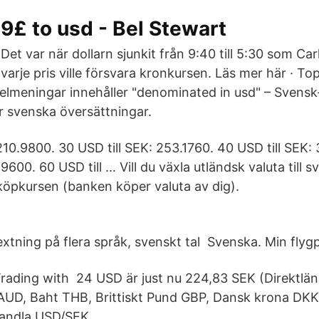
9£ to usd - Bel Stewart
Det var när dollarn sjunkit från 9:40 till 5:30 som Carl B
varje pris ville försvara kronkursen. Läs mer här · 
lmeningar innehåller "denominated in usd" – Svens
 svenska översättningar.
210.9800. 30 USD till SEK: 253.1760. 40 USD till SEK:
.9600. 60 USD till … Vill du växla utländsk valuta till 
öpkursen (banken köper valuta av dig).
n
extning på flera språk, svenskt tal Svenska. Min flygp
ading with 24 USD är just nu 224,83 SEK (Direktlän
r AUD, Baht THB, Brittiskt Pund GBP, Dansk krona DKK
andla USD/SEK.