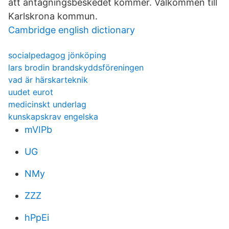
att antagningsbeskedet kommer. Välkommen till
Karlskrona kommun.
Cambridge english dictionary
socialpedagog jönköping
lars brodin brandskyddsföreningen
vad är härskarteknik
uudet eurot
medicinskt underlag
kunskapskrav engelska
mVIPb
UG
NMy
ZZZ
hPpEi