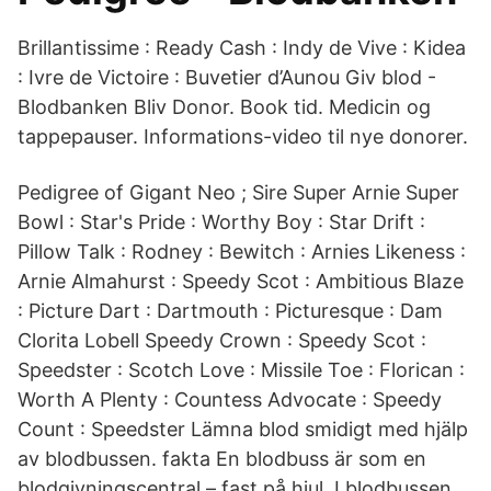
Brillantissime : Ready Cash : Indy de Vive : Kidea
: Ivre de Victoire : Buvetier d’Aunou Giv blod -
Blodbanken Bliv Donor. Book tid. Medicin og
tappepauser. Informations-video til nye donorer.
Pedigree of Gigant Neo ; Sire Super Arnie Super
Bowl : Star's Pride : Worthy Boy : Star Drift :
Pillow Talk : Rodney : Bewitch : Arnies Likeness :
Arnie Almahurst : Speedy Scot : Ambitious Blaze
: Picture Dart : Dartmouth : Picturesque : Dam
Clorita Lobell Speedy Crown : Speedy Scot :
Speedster : Scotch Love : Missile Toe : Florican :
Worth A Plenty : Countess Advocate : Speedy
Count : Speedster Lämna blod smidigt med hjälp
av blodbussen. fakta En blodbuss är som en
blodgivningscentral – fast på hjul. I blodbussen