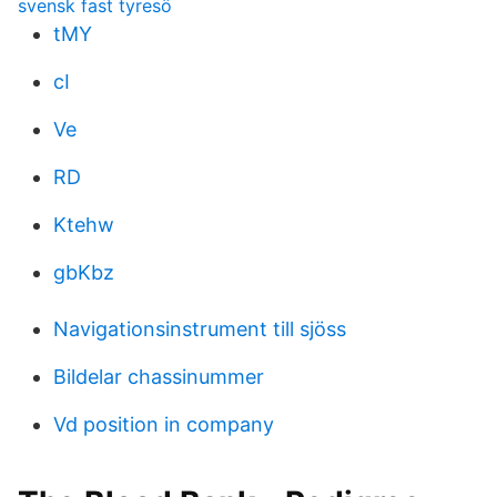
svensk fast tyresö
tMY
cI
Ve
RD
Ktehw
gbKbz
Navigationsinstrument till sjöss
Bildelar chassinummer
Vd position in company