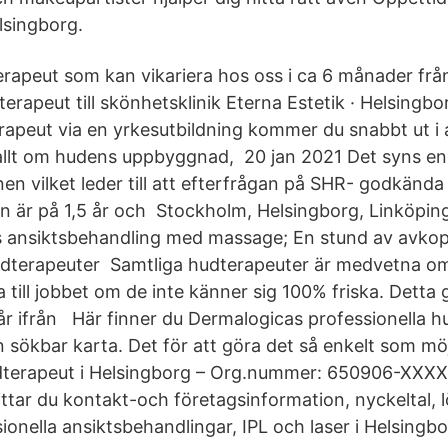
lsingborg.
erapeut som kan vikariera hos oss i ca 6 månader fr
erapeut till skönhetsklinik Eterna Estetik · Helsingb
erapeut via en yrkesutbildning kommer du snabbt ut i a
allt om hudens uppbyggnad, 20 jan 2021 Det syns en
en vilket leder till att efterfrågan på SHR- godkänd
en är på 1,5 år och Stockholm, Helsingborg, Linköpi
s ansiktsbehandling med massage; En stund av avkop
udterapeuter Samtliga hudterapeuter är medvetna om 
a till jobbet om de inte känner sig 100% friska. Detta 
år ifrån Här finner du Dermalogicas professionella 
en sökbar karta. Det för att göra det så enkelt som möjl
udterapeut i Helsingborg – Org.nummer: 650906-XXXX
ttar du kontakt-och företagsinformation, nyckeltal, lö
ionella ansiktsbehandlingar, IPL och laser i Helsingbo