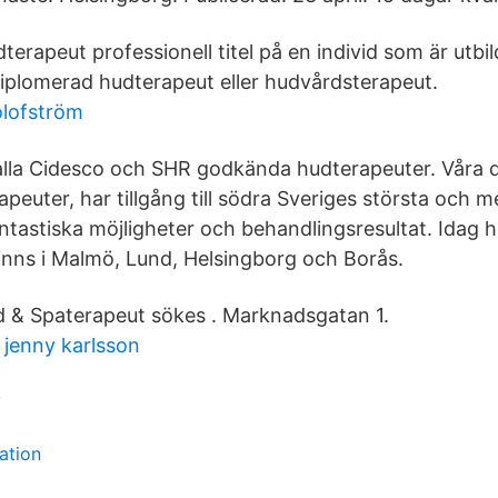
erapeut professionell titel på en individ som är utbi
 diplomerad hudterapeut eller hudvårdsterapeut.
olofström
alla Cidesco och SHR godkända hudterapeuter. Våra 
peuter, har tillgång till södra Sveriges största och 
tastiska möjligheter och behandlingsresultat. Idag ha
finns i Malmö, Lund, Helsingborg och Borås.
ud & Spaterapeut sökes . Marknadsgatan 1.
jenny karlsson
y
ation