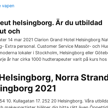
e vapen
ut helsingborg. Är du utbildad
ut och
ter 14 mar 2021 Clarion Grand Hotel Helsingborg Na
g- Extra personal. Customer Service Massör- och Hu
 moderna lokaler i Stockholm, Helsingborg eller Göteb
je år har cirka 1000 hudterapeuter varit på kurs hos
Helsingborg, Norra Stran
singborg 2021
54 10. Kullagatan 17. 252 20 Helsingborg. Våra utbild
 makeupartister hjälper dig hitta rätt även Öppettider