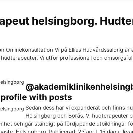
apeut helsingborg. Hudte
on Onlinekonsultation Vi på Ellies Hudvårdssalong är 
hudterapeuter. Vi utför professionell och omsorgsfull
@akademiklinikenhelsing
profile with posts
Sedan dess har vi expanderat och finns nu
Helsingborg och Borås. Vi hudterapeuter 
het och går ständigt på fördjupande utbildningar för 
aste. Helsingborg. Publicerad: 23 april. 15 dagar kvar