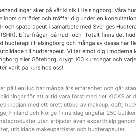
behandlingar sker på vår klinik i Helsingborg. Våra hu
de inom området och träffar dig under en konsultatio
Hud- och spaterapeut i samarbete med Sveriges Hudter
 (SHR). Efterfrågan på hud- och Totalt finns det hu
d hudterapi i Helsingborg och många av dessa har fl
tbildade till hudterapeut. Vi tar emot dig i moderna l
ngborg eller Göteborg. drygt 100 kursdagar och varje 
er varit på kurs hos oss!
ter på LenHud har många års erfarenhet och går stän
bildningar för att alltid vara först med det KICKS är 
etikkedjan med ett brett utbud av makeup, doft, hud
ige, Finland och Norge finns idag ungefär 250 butiker
nhetsprodukter utan erbjuder även experthjälp genom
er, utbildade makeupartister och hudterapeuter.