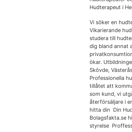
Hudterapeut i He
Vi söker en hudt
Vikarierande hudt
studera till hudt
dig bland annat 
privatkonsumtion
ökar. Utbildning
Skövde, Västerå
Professionella h
tillåtet att komm
som kund, vi utg
återförsäljare i 
hitta din Din H
Bolagsfakta.se hi
styrelse Proffess