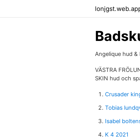
lonjgst.web.ap
Badsk
Angelique hud 
VÄSTRA FRÖLUNDA.
SKIN hud och sp
Crusader kin
Tobias lundq
Isabel bolten
K 4 2021