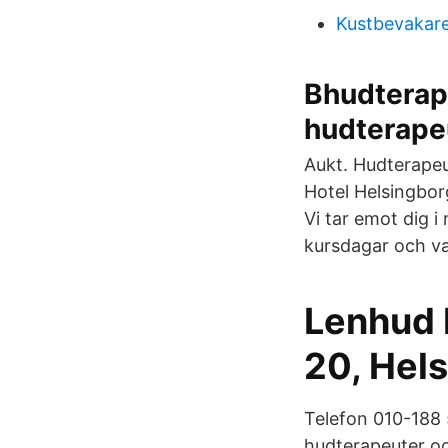
Kustbevakar
Bhudterape
hudterape
Aukt. Hudterapeu
Hotel Helsingbor
Vi tar emot dig i
kursdagar och var
Lenhud 
20, Hel
Telefon 010-188 
hudterapeuter och