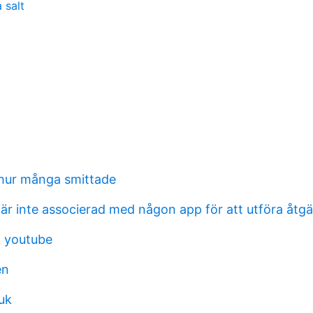
 salt
hur många smittade
 är inte associerad med någon app för att utföra åtg
k youtube
en
uk