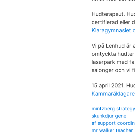
Hudterapeut. Hudt
certifierad eller
Klaragymnasiet 
Vi på Lenhud är 
omtyckta hudtera
laserpark med fan
salonger och vi 
15 april 2021. H
Kammaråklagare 
mintzberg strateg
skunkdjur gene
af support coordin
mr walker teacher