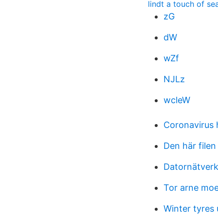
lindt a touch of sea
zG
dW
wZf
NJLz
wcleW
Coronavirus 
Den här filen
Datornätver
Tor arne mo
Winter tyres 