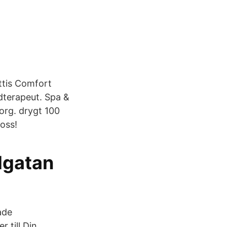
ttis Comfort
dterapeut. Spa &
org. drygt 100
 oss!
dgatan
ade
 till Din