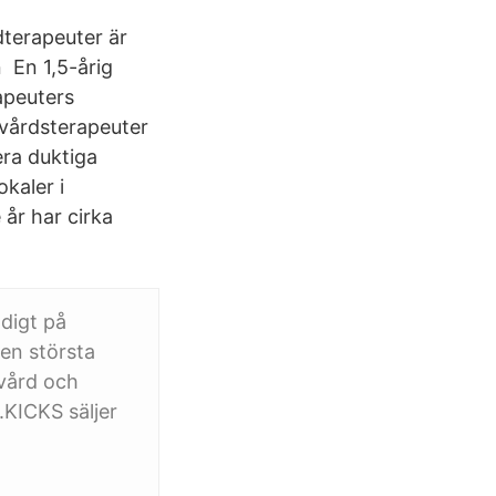
dterapeuter är
n En 1,5-årig
apeuters
dvårdsterapeuter
era duktiga
okaler i
år har cirka
digt på
den största
vård och
.KICKS säljer