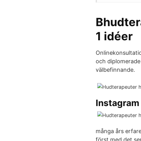
Bhudter
1 idéer
Onlinekonsultati
och diplomerade 
välbefinnande.
Instagram 
många års erfaren
först med det sen