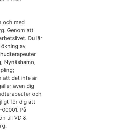
ån och med
org. Genom att
rbetslivet. Du lär
 ökning av
a hudterapeuter
ng, Nynäshamn,
pling;
att det inte är
gäller även dig
hudterapeuter och
igt för dig att
-00001. På
n till VD &
rg.