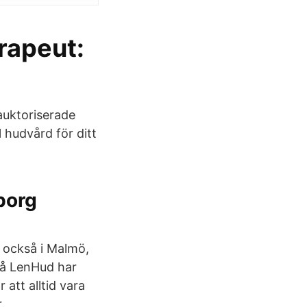
rapeut:
auktoriserade
 hudvård för ditt
borg
 också i Malmö,
på LenHud har
att alltid vara
.