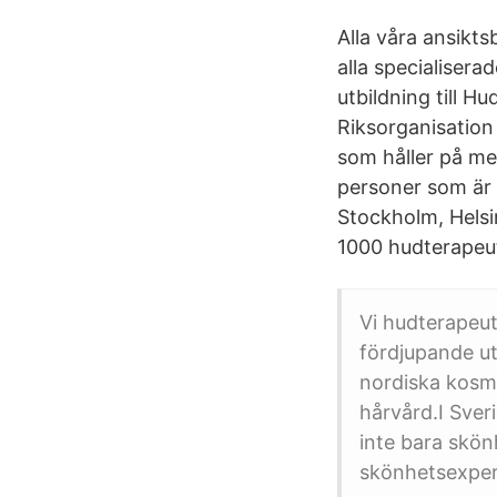
Alla våra ansikts
alla specialisera
utbildning till 
Riksorganisation
som håller på me
personer som är u
Stockholm, Helsi
1000 hudterapeut
Vi hudterapeu
fördjupande ut
nordiska kosm
hårvård.I Sver
inte bara skö
skönhetsexpert