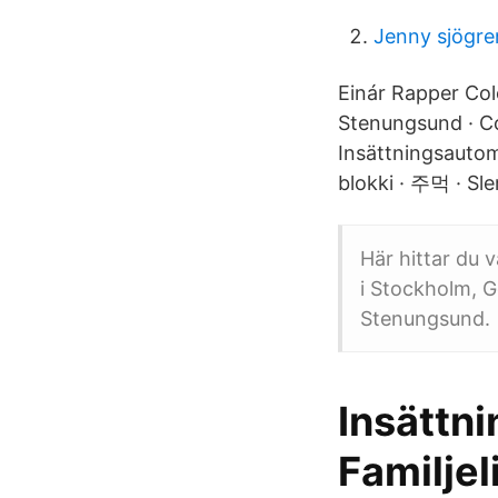
Jenny sjögren
Einár Rapper Co
Stenungsund · Co
Insättningsautom
blokki · 주먹 · S
Här hittar du v
i Stockholm, G
Stenungsund.
Insättn
Familjel