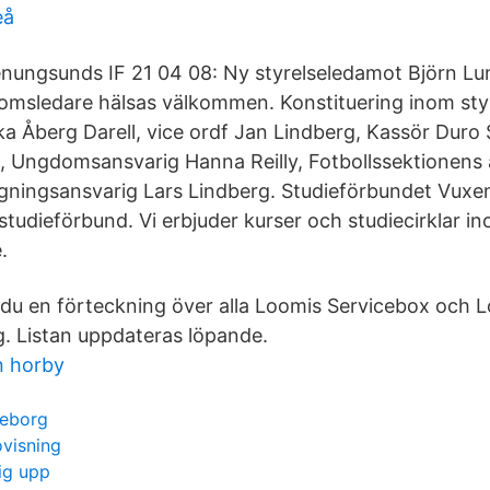
eå
nungsunds IF 21 04 08: Ny styrelseledamot Björn Lun
msledare hälsas välkommen. Konstituering inom styr
a Åberg Darell, vice ordf Jan Lindberg, Kassör Duro 
 Ungdomsansvarig Hanna Reilly, Fotbollssektionens 
gningsansvarig Lars Lindberg. Studieförbundet Vuxen
studieförbund. Vi erbjuder kurser och studiecirklar 
.
 du en förteckning över alla Loomis Servicebox och
g. Listan uppdateras löpande.
n horby
teborg
visning
mig upp