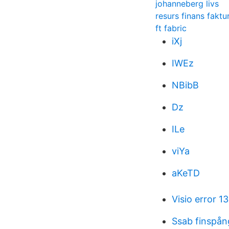
johanneberg livs
resurs finans faktu
ft fabric
iXj
IWEz
NBibB
Dz
ILe
viYa
aKeTD
Visio error 1
Ssab finspå