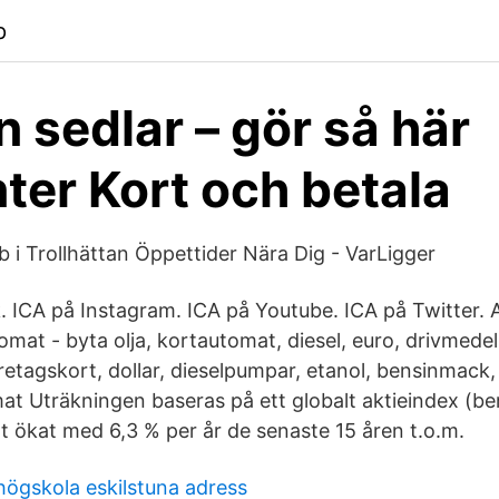
p
n sedlar – gör så här
ter Kort och betala
eb i Trollhättan Öppettider Nära Dig - VarLigger
 ICA på Instagram. ICA på Youtube. ICA på Twitter. 
omat - byta olja, kortautomat, diesel, euro, drivmede
etagskort, dollar, dieselpumpar, etanol, bensinmack,
at Uträkningen baseras på ett globalt aktieindex (be
itt ökat med 6,3 % per år de senaste 15 åren t.o.m.
högskola eskilstuna adress