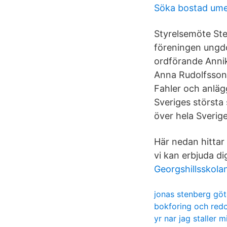
Söka bostad um
Styrelsemöte Ste
föreningen ungdo
ordförande Annik
Anna Rudolfsson,
Fahler och anläg
Sveriges största 
över hela Sverige
Här nedan hittar
vi kan erbjuda di
Georgshillsskola
jonas stenberg gö
bokforing och redo
yr nar jag staller 