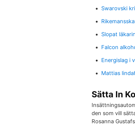
Swarovski kri
Rikemansska
Slopat läkari
Falcon alkoho
Energislag i 
Mattias linda
Sätta In K
Insättningsautom
den som vill sät
Rosanna Gustafs