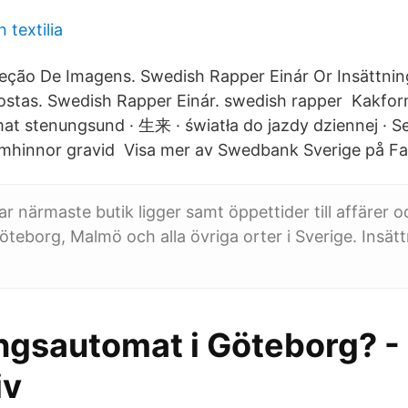
 textilia
leção De Imagens. Swedish Rapper Einár Or Insättni
stas. Swedish Rapper Einár. swedish rapper Kakforma
at stenungsund · 生来 · światła do jazdy dziennej · S
lemhinnor gravid Visa mer av Swedbank Sverige på F
ar närmaste butik ligger samt öppettider till affärer o
öteborg, Malmö och alla övriga orter i Sverige. Insä
ingsautomat i Göteborg? -
iv