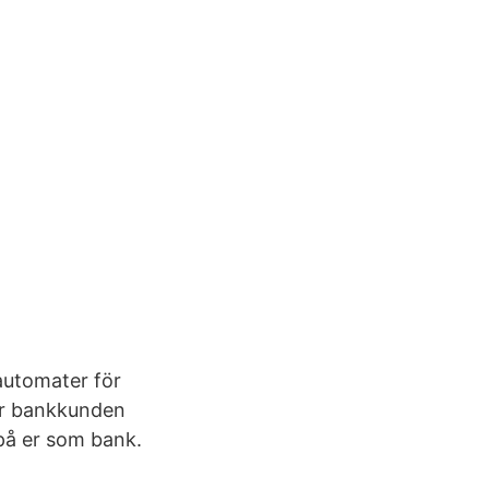
automater för
nar bankkunden
å er som bank.