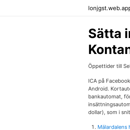
lonjgst.web.ap
Sätta i
Kontan
Öppettider till S
ICA på Facebook.
Android. Kortaut
bankautomat, för
insättningsautom
dollar), som i sn
Mälardalens 