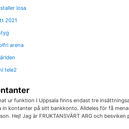
staller losa
tt 2021
ntyg
lfri arena
världen
hl tele2
ontanter
at ur funktion I Uppsala finns endast tre insättnings
ta in kontanter på sitt bankkonto. Alldeles för få me
son. Hej! Jag är FRUKTANSVÄRT ARG och besviken p