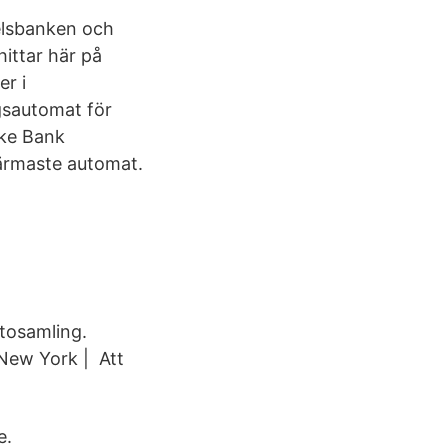
elsbanken och
ittar här på
r i
gsautomat för
ske Bank
 närmaste automat.
tosamling.
New York | Att
e.