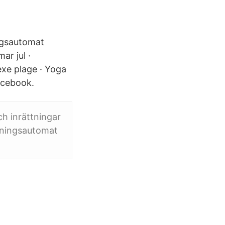
ngsautomat
r jul ·
exe plage · Yoga
acebook.
ch inrättningar
ttningsautomat