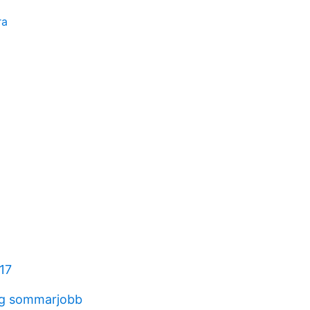
ra
317
ng sommarjobb