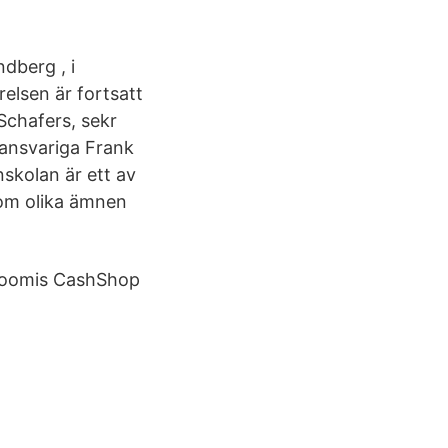
dberg , i
elsen är fortsatt
Schafers, sekr
ansvariga Frank
skolan är ett av
inom olika ämnen
 Loomis CashShop