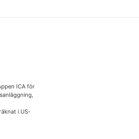
Appen ICA för
lsanläggning,
räknat i US-