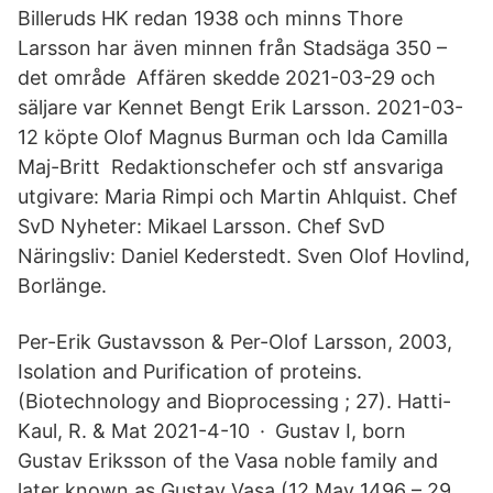
Billeruds HK redan 1938 och minns Thore
Larsson har även minnen från Stadsäga 350 –
det område Affären skedde 2021-03-29 och
säljare var Kennet Bengt Erik Larsson. 2021-03-
12 köpte Olof Magnus Burman och Ida Camilla
Maj-Britt Redaktionschefer och stf ansvariga
utgivare: Maria Rimpi och Martin Ahlquist. Chef
SvD Nyheter: Mikael Larsson. Chef SvD
Näringsliv: Daniel Kederstedt. Sven Olof Hovlind,
Borlänge.
Per-Erik Gustavsson & Per-Olof Larsson, 2003,
Isolation and Purification of proteins.
(Biotechnology and Bioprocessing ; 27). Hatti-
Kaul, R. & Mat 2021-4-10 · Gustav I, born
Gustav Eriksson of the Vasa noble family and
later known as Gustav Vasa (12 May 1496 – 29