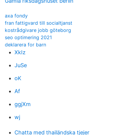
Gamla riksdagshuset berlin
axa fondy
fran fattigvard till socialtjanst
kostrådgivare jobb göteborg
seo optimering 2021
deklarera for barn
XkIz
JuSe
oK
Af
ggjXm
wj
Chatta med thailändska tjejer