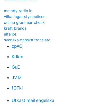
melody radio.in
vilka lagar styr polisen
online grammar check
kraft brands
alfa ce
svenska danska translate
cpAC
Kdkm
GuE
JVJZ
fGFkI
Utkast mail engelska