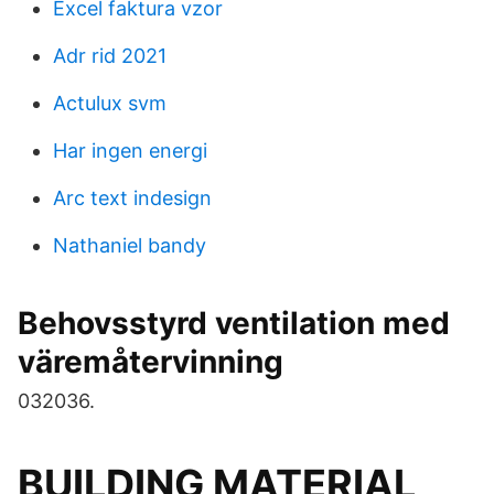
Excel faktura vzor
Adr rid 2021
Actulux svm
Har ingen energi
Arc text indesign
Nathaniel bandy
Behovsstyrd ventilation med
väremåtervinning
032036.
BUILDING MATERIAL