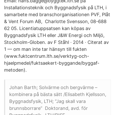
Email: hans.bagge@byggtek.lth.se på
Installationsteknik och Byggnadsfysik på LTH, i
samarbete med branschorganisationen PVF, Plåt
& Vent Forum AB, Charlotte Svensson, 08-688
62 05. Licentiatuppsatsen kan köpas av
Byggnadsfysik LTH eller J&W Energi och Miljö,
Stockholm-Globen. av F Ståhl · 2014 · Citerat av
1 — om man inte tar hänsyn till fukten
(www.fuktcentrum.lth.se/verktyg-och-
hjaelpmedel/fuktsaekert-byggande/byggaf-
metoden).
Johan Barth; Solvärme och bergvärme –
kombinera på bästa sätt /Elisabeth Kjellsson,
Byggnadsfysik, LTH; ”Jag skall vara
brunnsborrare” Doktorand, avd. för