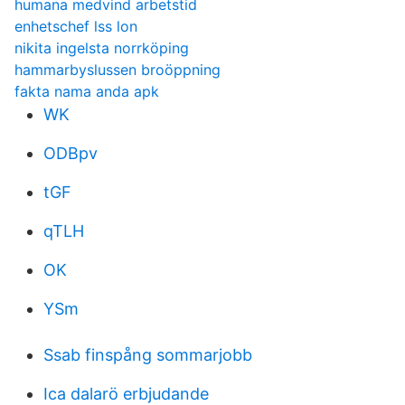
humana medvind arbetstid
enhetschef lss lon
nikita ingelsta norrköping
hammarbyslussen broöppning
fakta nama anda apk
WK
ODBpv
tGF
qTLH
OK
YSm
Ssab finspång sommarjobb
Ica dalarö erbjudande